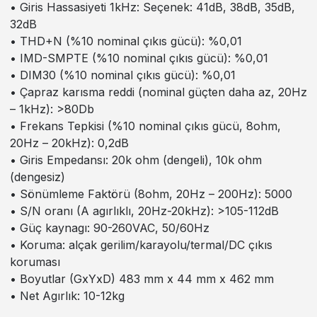
• Giris Hassasiyeti 1kHz: Seçenek: 41dB, 38dB, 35dB,
32dB
• THD+N (%10 nominal çıkıs gücü): %0,01
• IMD-SMPTE (%10 nominal çıkıs gücü): %0,01
• DIM30 (%10 nominal çıkıs gücü): %0,01
• Çapraz karısma reddi (nominal güçten daha az, 20Hz
– 1kHz): >80Db
• Frekans Tepkisi (%10 nominal çıkıs gücü, 8ohm,
20Hz – 20kHz): 0,2dB
• Giris Empedansı: 20k ohm (dengeli), 10k ohm
(dengesiz)
• Sönümleme Faktörü (8ohm, 20Hz – 200Hz): 5000
• S/N oranı (A agırlıklı, 20Hz-20kHz): >105-112dB
• Güç kaynagı: 90-260VAC, 50/60Hz
• Koruma: alçak gerilim/karayolu/termal/DC çıkıs
koruması
• Boyutlar (GxYxD) 483 mm x 44 mm x 462 mm
• Net Agırlık: 10-12kg