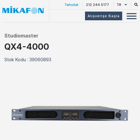
Tahsilat
212 244 5177
TR
Alışverişe Başla
Studiomaster
QX4-4000
Stok Kodu : 39060893